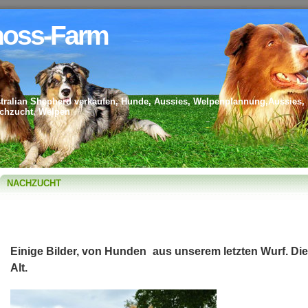
oss-Farm
ralian Shepherd verkaufen, Hunde, Aussies, Welpenplannung,Aussies,
chzucht, Welpen
NACHZUCHT
Einige Bilder, von Hunden aus unserem letzten Wurf. Di
Alt.