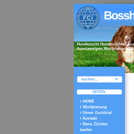
Bossh
Hundezucht Hundezüchter Aust
Aussiewelpen,Wurfplanung/Na
SEITEN
HOME
Wurfplanung
Unser Zuchtziel
Kontakt
Beim Züchter
kaufen