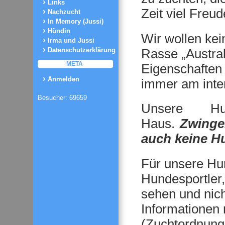
Links
Zeit viel Freud
Nachzucht
In Memory (Jussi)
Hündin
Wir wollen ke
Irma und Jussi
Rasse „Austral
Datenschutzerklärung
META
Eigenschaften 
Anmelden
immer am inte
Besucher: 69659
Unsere H
Haus.
Zwinge
auch keine H
Für unsere Hu
Hundesportler,
sehen und nich
Informationen
(Zuchtordnung 