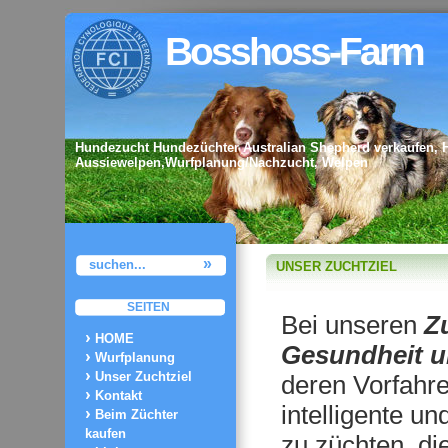
Bosshoss-Farm
Hundezucht Hundezüchter Australian Shepherd verkaufen, 
Aussiewelpen,Wurfplanung/Nachzucht, Welpen
UNSER ZUCHTZIEL
SEITEN
Bei unseren
Z
HOME
Gesundheit
u
Wurfplanung
Unser Zuchtziel
deren Vorfahre
Kontakt
intelligente u
Beim Züchter
kaufen
zu züchten, di