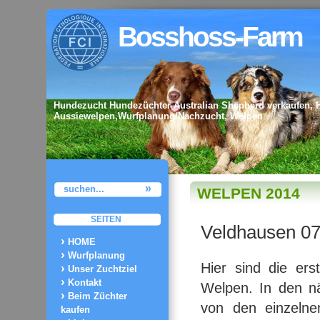
Bosshoss-Farm
Hundezucht Hundezüchter Australian Shepherd verkaufen, 
Aussiewelpen,Wurfplanung/Nachzucht, Welpen
WELPEN 2014
SEITEN
Veldhausen 0
HOME
Wurfplanung
Hier sind die er
Unser Zuchtziel
Kontakt
Welpen. In den n
Beim Züchter
von den einzeln
kaufen